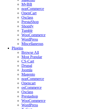
MyBB
nopCommerce
OpenCart
Osclass
PrestaShop
Shopify
Tumblr
WooCommerce
WordPress
Miscellaneous
Plugins
Browse All
Most Popular
CS-Cart
Drupal
Joomla
Magento
nopCommerce
Opencart
osCommerce
Osclass
Prestashop
WooCommerce
WordPress