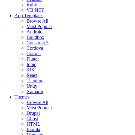
Ruby
VB.NET
App Templates
Browse All
Most Popular
Android
Buildbox
Construct 3
Cordova
Corona
Flutter
Ionic
iOS
React
Titanium
Unity
Xamarin
Themes
Browse All
Most Popular
Drupal
Ghost
HTML
Joomla
Magento