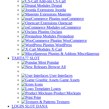
CS-Cart
Drupal
Joomla
Magento
nopCommerce
Opencart
osCommerce
Osclass
Prestashop
WooCommerce
WordPress
X-Cart
Miscellaneous
TAHTA77 SLOT
Most Popular
Browse All
User Interfaces
Game Assets
Icons
Logos
Product Mockups
Print
Textures
LOGIN SLOT DANA