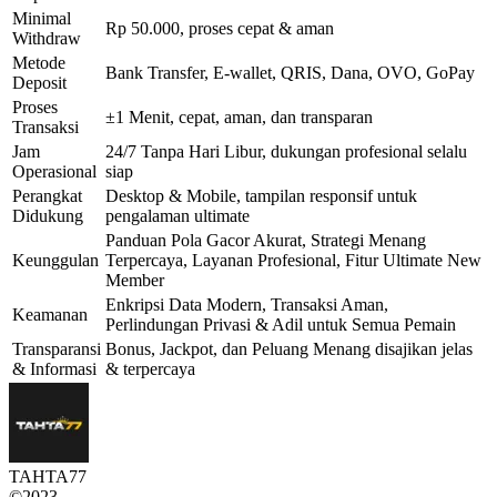
Minimal
Rp 50.000, proses cepat & aman
Withdraw
Metode
Bank Transfer, E-wallet, QRIS, Dana, OVO, GoPay
Deposit
Proses
±1 Menit, cepat, aman, dan transparan
Transaksi
Jam
24/7 Tanpa Hari Libur, dukungan profesional selalu
Operasional
siap
Perangkat
Desktop & Mobile, tampilan responsif untuk
Didukung
pengalaman ultimate
Panduan Pola Gacor Akurat, Strategi Menang
Keunggulan
Terpercaya, Layanan Profesional, Fitur Ultimate New
Member
Enkripsi Data Modern, Transaksi Aman,
Keamanan
Perlindungan Privasi & Adil untuk Semua Pemain
Transparansi
Bonus, Jackpot, dan Peluang Menang disajikan jelas
& Informasi
& terpercaya
TAHTA77
©2023