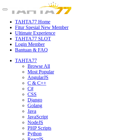
TAHTA77 Home
Fitur Spesial New Member
Ultimate Experience
TAHTA77 SLOT
Login Member
Bantuan & FAQ
TAHTA77
Browse All
Most Popular
AngularJS
C & C++
C#
CSS
Django
Golang
Java
JavaScript
NodeJS
PHP Scripts
Python
ReactJS