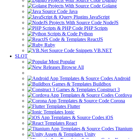
Django
Golang
Java
JavaScript
NodeJS
PHP Scripts
Python
ReactJS
Ruby
VB.NET
SLOT
Most Popular
Browse All
Android
Buildbox
Construct 3
Cordova
Corona
Flutter
Ionic
iOS
React
Titanium
Unity