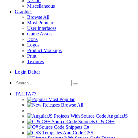
X-Cart
Miscellaneous
Graphics
Browse All
Most Popular
User Interfaces
Game Assets
Icons
Logos
Product Mockups
Print
Textures
Login
Daftar
TAHTA77
Most Popular
Browse All
AngularJS
C & C++
C#
CSS