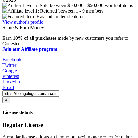
View author's profile
Share & Earn Money
Earn
10% of all purchases
made by new customers you refer to
Codester.
Join our Affiliate program
Facebook
Twitter
Google+
Pinterest
Linkedin
Email
×
License details
Regular License
A regular license allows an item to be used in one project for either