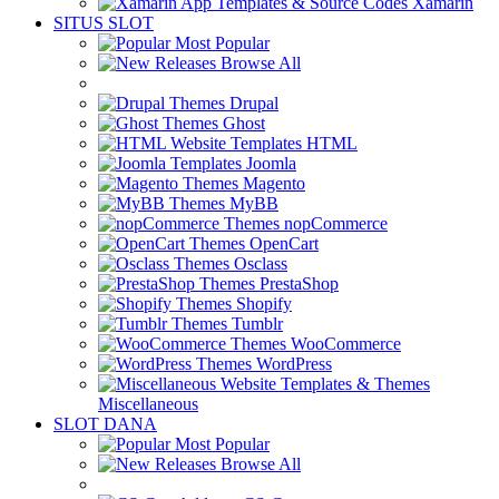
Xamarin
SITUS SLOT
Most Popular
Browse All
Drupal
Ghost
HTML
Joomla
Magento
MyBB
nopCommerce
OpenCart
Osclass
PrestaShop
Shopify
Tumblr
WooCommerce
WordPress
Miscellaneous
SLOT DANA
Most Popular
Browse All